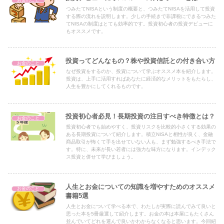
つみたてNISAという制度の概要と、つみたてNISAを活用して投資
する際の流れを説明します。少しの手続きで非課税にできるつみた
てNISAの制度はとても効率的です。投資初心者の投資デビューに
もオススメです。
投資ってどんなもの？株や投資信託との付き合い方
お金のこと
なぜ投資をするのか、投資について学ぶオススメ本を紹介します。
投資は、上手に活用すればあなたに経済的なメリットをもたらし、
人生を豊かにしてくれるものです。
投資初心者必見！長期投資の注目すべき特徴とは？
お金のこと
投資初心者でも始めやすく、投資リスクを比較的小さくする効果の
ある長期投資について紹介します。積立NISAと相性が良く、金融
商品取引が怖くて手を出せていない人も、まず勉強するべき手法で
す。特に、未来が長い若者には強力な味方になります。インデック
ス投資と併せて学びましょう。
人生とお金についての知識を増やすためのオススメ
お金のこと
書籍5選
人生とお金について学べる本で、わたしが実際に読んでみて良いと
思った本を5冊厳選して紹介します。お金の本は本屋にもたくさん
並んでいてどれを選んで良いかわからなくなると思います。今回紹