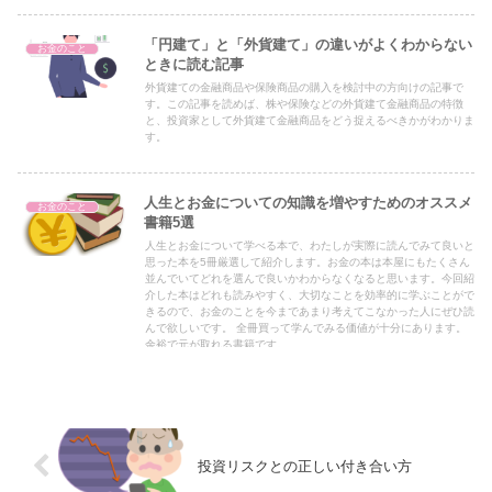
「円建て」と「外貨建て」の違いがよくわからない
お金のこと
ときに読む記事
外貨建ての金融商品や保険商品の購入を検討中の方向けの記事で
す。この記事を読めば、株や保険などの外貨建て金融商品の特徴
と、投資家として外貨建て金融商品をどう捉えるべきかがわかりま
す。
人生とお金についての知識を増やすためのオススメ
お金のこと
書籍5選
人生とお金について学べる本で、わたしが実際に読んでみて良いと
思った本を5冊厳選して紹介します。お金の本は本屋にもたくさん
並んでいてどれを選んで良いかわからなくなると思います。今回紹
介した本はどれも読みやすく、大切なことを効率的に学ぶことがで
きるので、お金のことを今まであまり考えてこなかった人にぜひ読
んで欲しいです。 全冊買って学んでみる価値が十分にあります。
余裕で元が取れる書籍です。
投資リスクとの正しい付き合い方