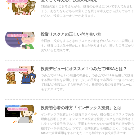
お金のこと
2種類の宝くじを考えながら、投資の心構えについて学んでみまし
ょう。あなたならどちらの宝くじを買うか考えながら読んでみてく
ださい。投資にはセオリーがあります。
投資リスクとの正しい付き合い方
お金のこと
今回は、投資をするときのリスクとの付き合い方について説明しま
す。投資には人生を豊かにする力がありますが、良いところばかり
見ていると危険です。
投資デビューにオススメ！つみたてNISAとは？
お金のこと
つみたてNISAという制度の概要と、つみたてNISAを活用して投資
する際の流れを説明します。少しの手続きで非課税にできるつみた
てNISAの制度はとても効率的です。投資初心者の投資デビューに
もオススメです。
投資初心者の味方「インデックス投資」とは
お金のこと
インデックス投資という投資スタイルが、初心者にオススメである
理由を説明します。インデックス投資は投資リスクを比較的小さく
しやすい投資手法であり、手間もかからないため投資初心者が最も
検討すべき手法のひとつです。長期投資とも相性がよく、つみたて
NISAで資産運用をするにあたっても検討すべき投資手法です。