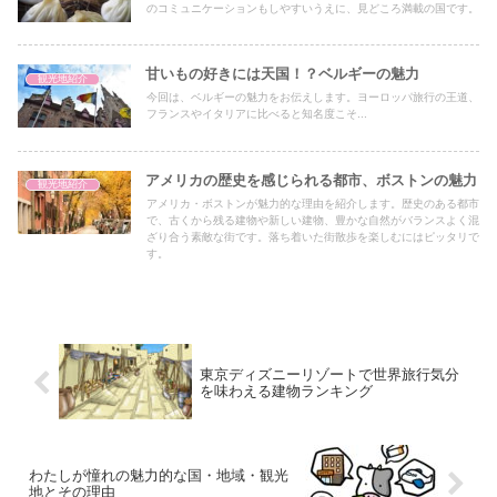
のコミュニケーションもしやすいうえに、見どころ満載の国です。
甘いもの好きには天国！？ベルギーの魅力
観光地紹介
今回は、ベルギーの魅力をお伝えします。ヨーロッパ旅行の王道、
フランスやイタリアに比べると知名度こそ...
アメリカの歴史を感じられる都市、ボストンの魅力
観光地紹介
アメリカ・ボストンが魅力的な理由を紹介します。歴史のある都市
で、古くから残る建物や新しい建物、豊かな自然がバランスよく混
ざり合う素敵な街です。落ち着いた街散歩を楽しむにはピッタリで
す。
東京ディズニーリゾートで世界旅行気分
を味わえる建物ランキング
わたしが憧れの魅力的な国・地域・観光
地とその理由