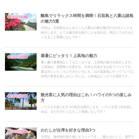
離島でリラックス時間を満喫！石垣島と八重山諸島
観光地紹介
の魅力5選
今回は、石垣島をはじめとした八重山の島の魅力5つのポイントを
紹介します。とても魅力的な島のことを知れば、明日にでも行きた
くなること間違いなしです！
避暑にピッタリ！上高地の魅力
観光地紹介
暑い夏の避暑地としてもピッタリな、上高地の魅力を紹介します。
上高地は、長野県に位置する、日本を代表する山岳リゾートです。
夏は涼しいところに行きたい方にも、山の温泉地に行ってついでに
自然の景色を楽しみたい方にも、上高地はピッタリな場所です。
観光客に人気の理由はこれ！ハワイの5つの楽しみ
観光地紹介
方
ハワイがを楽しむ5つの視点を紹介します。ハワイを思う存分楽し
めば、また行きたくなること間違いなしです！
わたしが台湾を好きな理由3つ
観光地紹介
台湾は、海外旅行初心者にオススメです。ご飯もおいしく、漢字で