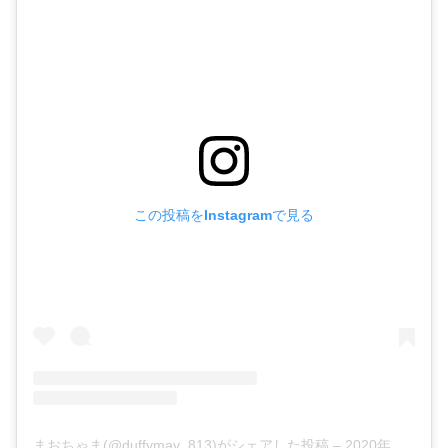
この投稿をInstagramで見る
まおちゃま(@duffymay_813)がシェアした投稿
–
2020年 6月月26日午前5時08分PDT