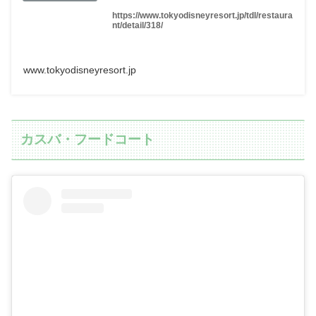
https://www.tokyodisneyresort.jp/tdl/restaura
nt/detail/318/
www.tokyodisneyresort.jp
カスバ・フードコート