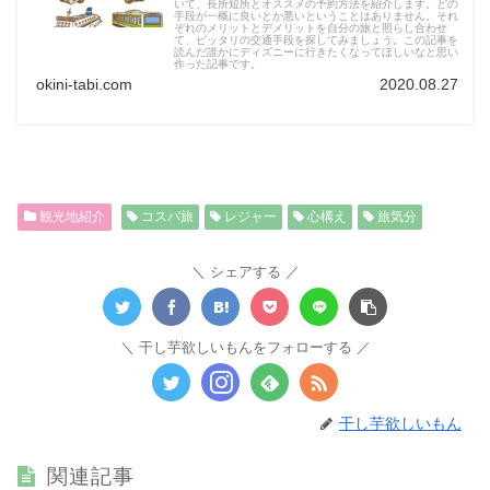
いて、長所短所とオススメの予約方法を紹介します。どの
手段が一概に良いとか悪いということはありません。それ
ぞれのメリットとデメリットを自分の旅と照らし合わせ
て、ピッタリの交通手段を探してみましょう。この記事を
読んだ誰かにディズニーに行きたくなってほしいなと思い
作った記事です。
okini-tabi.com
2020.08.27
観光地紹介
コスパ旅
レジャー
心構え
旅気分
シェアする
干し芋欲しいもんをフォローする
干し芋欲しいもん
関連記事