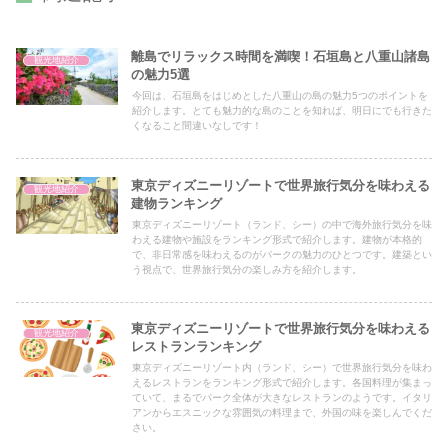
離島でリラックス時間を満喫！石垣島と八重山諸島
観光地紹介
の魅力5選
今回は、石垣島をはじめとした八重山の島の魅力5つのポイントを
紹介します。とても魅力的な島のことを知れば、明日にでも行きた
くなること間違いなしです！
東京ディズニーリゾートで世界旅行気分を味わえる
観光地紹介
建物ランキング
東京ディズニーリゾート（ランド、シー）の中で海外旅行気分を味
わえる建物や施設をランキング形式で紹介します。建物が本格的
で、非日常感を味わえるのがパークの魅力のひとつです。建築とい
う視点で、世界旅行気分の楽しみ方を紹介します。
東京ディズニーリゾートで世界旅行気分を味わえる
観光地紹介
レストランランキング
東京ディズニーリゾート内（ランド、シー）で世界旅行気分を味わ
えるレストランをランキング形式で紹介します。各国料理が集まっ
ていて、まるでパーク全体が大きなレストランのようです。イタリ
アンからエスニックな雰囲気の料理まで、外国の味を楽しんでくだ
さい。