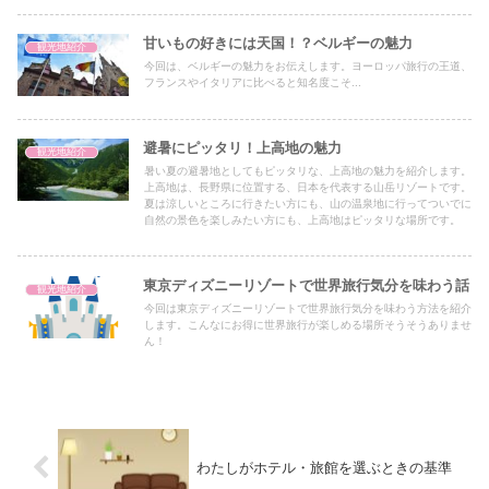
甘いもの好きには天国！？ベルギーの魅力
観光地紹介
今回は、ベルギーの魅力をお伝えします。ヨーロッパ旅行の王道、
フランスやイタリアに比べると知名度こそ...
避暑にピッタリ！上高地の魅力
観光地紹介
暑い夏の避暑地としてもピッタリな、上高地の魅力を紹介します。
上高地は、長野県に位置する、日本を代表する山岳リゾートです。
夏は涼しいところに行きたい方にも、山の温泉地に行ってついでに
自然の景色を楽しみたい方にも、上高地はピッタリな場所です。
東京ディズニーリゾートで世界旅行気分を味わう話
観光地紹介
今回は東京ディズニーリゾートで世界旅行気分を味わう方法を紹介
します。こんなにお得に世界旅行が楽しめる場所そうそうありませ
ん！
わたしがホテル・旅館を選ぶときの基準