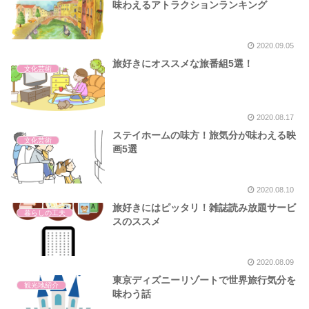
味わえるアトラクションランキング
2020.09.05
旅好きにオススメな旅番組5選！
文化芸術
2020.08.17
ステイホームの味方！旅気分が味わえる映
文化芸術
画5選
2020.08.10
旅好きにはピッタリ！雑誌読み放題サービ
暮らしの工夫
スのススメ
2020.08.09
東京ディズニーリゾートで世界旅行気分を
観光地紹介
味わう話