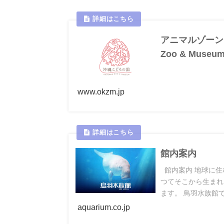
アニマルゾーン（動
Zoo & Museu
www.okzm.jp
館内案内
館内案内 地球に住
つてそこから生まれ
ます。 鳥羽水族館
aquarium.co.jp